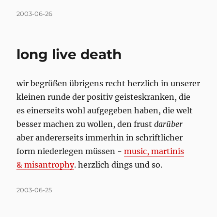
Posted
2003-06-26
on
long live death
wir begrüßen übrigens recht herzlich in unserer
kleinen runde der positiv geisteskranken, die
es einerseits wohl aufgegeben haben, die welt
besser machen zu wollen, den frust
darüber
aber andererseits immerhin in schriftlicher
form niederlegen müssen -
music, martinis
& misantrophy
. herzlich dings und so.
Posted
2003-06-25
on