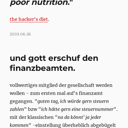
poor nutrition.
"
the hacker's diet
.
Posted
2003-06-26
on
und gott erschuf den
finanzbeamten.
vollwertiges mitglied der gesellschaft werden
wollen - zum ersten mal auf's finanzamt
gegangen. "
guten tag, ich würde gern steuern
zahlen
" bzw "
ich hätte gern eine steuernummer
".
mit der klassischen "
na da könnt' ja jeder
kommen
" -einstellung überheblich abgebügelt