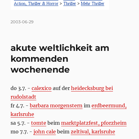
Posted
2003-06-29
on
akute weltlichkeit am
kommenden
wochenende
do 3.7. -
calexico
auf der
heidecksburg bei
rudolstadt
fr 4.7. -
barbara morgenstern
im
erdbeermund,
karlsruhe
sa 5.7. -
tomte
beim
marktplatzfest, pforzheim
mo 7.7. -
john cale
beim
zeltival, karlsruhe