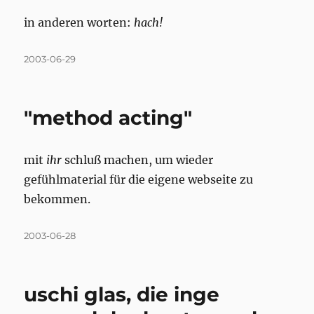
in anderen worten:
hach!
Posted
2003-06-29
on
"method acting"
mit
ihr
schluß machen, um wieder
gefühlmaterial für die eigene webseite zu
bekommen.
Posted
2003-06-28
on
uschi glas, die inge