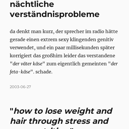
nächtliche
verständnisprobleme
da denkt man kurz, der sprecher im radio hätte
gerade einen extrem sexy klingenden genitiv
verwendet, und ein paar millisekunden später
korrigiert das großhirn leider das verstandene
"
der väter käse
" zum eigentlich gemeinten "
der
feta-käse
". schade.
Posted
2003-06-27
on
"
how to lose weight and
hair through stress and