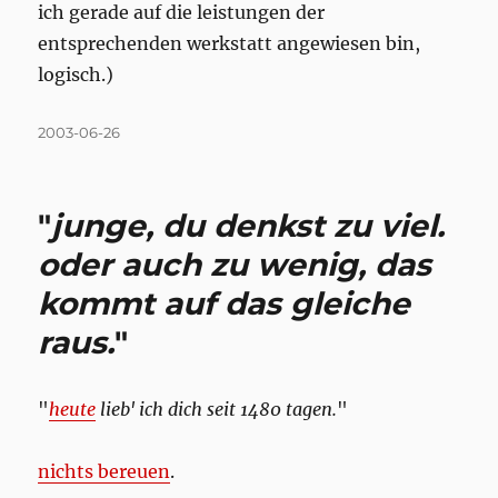
ich gerade auf die leistungen der
entsprechenden werkstatt angewiesen bin,
logisch.)
Posted
2003-06-26
on
"
junge, du denkst zu viel.
oder auch zu wenig, das
kommt auf das gleiche
raus.
"
"
heute
lieb' ich dich seit 1480 tagen.
"
nichts bereuen
.