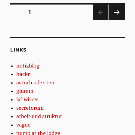
Posts
PAGE
1
NEXT
pagination
PAG
E
LINKS
notizblog
hackr
astral codex ten
glumm
ix’ wirres
secretorum
arbeit und struktur
vague.
numb at the lodge