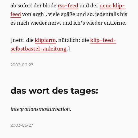
ab sofort der blöde
rss-feed
und der
neue klip-
feed
von argh!. viele späße und so. jedenfalls bis
es mich wieder nervt und ich's wieder entferne.
[nett: die
klipfarm
. nützlich: die
klip-feed-
selbstbastel-anleitung
.]
Posted
2003-06-27
on
das wort des tages:
integrationsmasturbation
.
Posted
2003-06-27
on