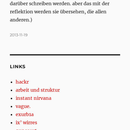
darüber schreiben werden. aber das mit der
reflektion werden sie übersehen, die allen
anderen.)
Posted
2013-11-19
on
LINKS
hackr
arbeit und struktur
instant nirvana
vague.
exurb1a
ix’ wirres