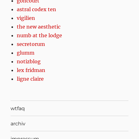
goncourt
astral codex ten
vigilien
the new aesthetic
numb at the lodge
secretorum
glumm
notizblog
lex fridman
ligne claire
wtfaq
archiv
impressum