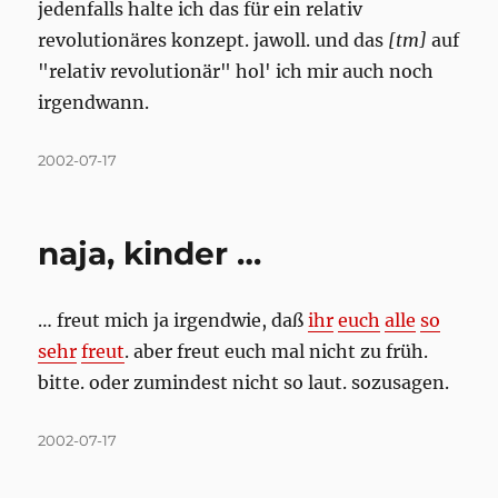
jedenfalls halte ich das für ein relativ
revolutionäres konzept. jawoll. und das
[tm]
auf
"relativ revolutionär" hol' ich mir auch noch
irgendwann.
Posted
2002-07-17
on
naja, kinder …
… freut mich ja irgendwie, daß
ihr
euch
alle
so
sehr
freut
. aber freut euch mal nicht zu früh.
bitte. oder zumindest nicht so laut. sozusagen.
Posted
2002-07-17
on