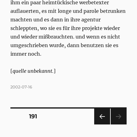
ihm ein paar heimtückische werbetexter
auflauerten, es mit longe und parole betrunken
machten und es dann in ihre agentur
schleppten, wo sie es für ihre projekte wieder
und wieder mißbrauchten. und wenn es nicht
umgeschrieben wurde, dann benutzen sie es
immer noch.
[
quelle unbekannt.
]
Posted
2002-07-16
on
Posts
PAGE
191
PRE
pagination
VIOU