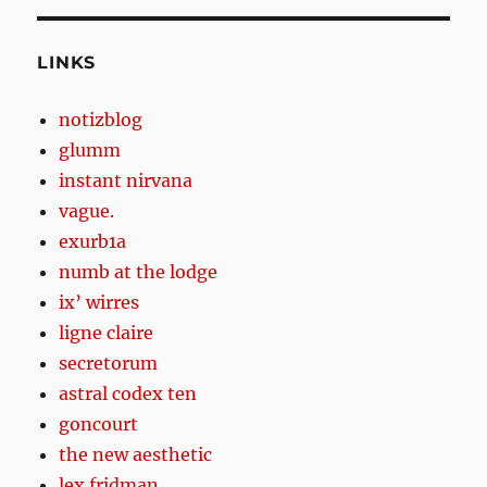
S
PAG
E
LINKS
notizblog
glumm
instant nirvana
vague.
exurb1a
numb at the lodge
ix’ wirres
ligne claire
secretorum
astral codex ten
goncourt
the new aesthetic
lex fridman