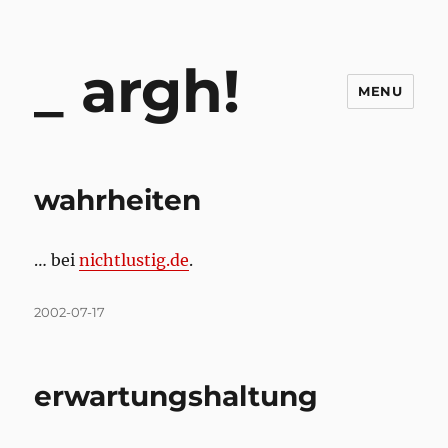
argh!
MENU
wahrheiten
… bei
nichtlustig.de
.
Posted
2002-07-17
on
erwartungshaltung