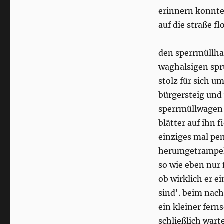
erinnern konnte,
auf die straße fl
den sperrmüllha
waghalsigen spr
stolz für sich 
bürgersteig und
sperrmüllwagen i
blätter auf ihn 
einziges mal pen
herumgetrampelt
so wie eben nur
ob wirklich er e
sind'. beim nach
ein kleiner fern
schließlich wart