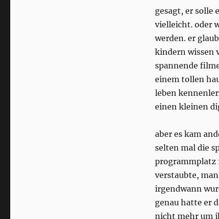
gesagt, er solle
vielleicht. oder
werden. er glau
kindern wissen 
spannende filme 
einem tollen hau
leben kennenlern
einen kleinen d
aber es kam and
selten mal die sp
programmplatz 1
verstaubte, man 
irgendwann wurde
genau hatte er 
nicht mehr um ih