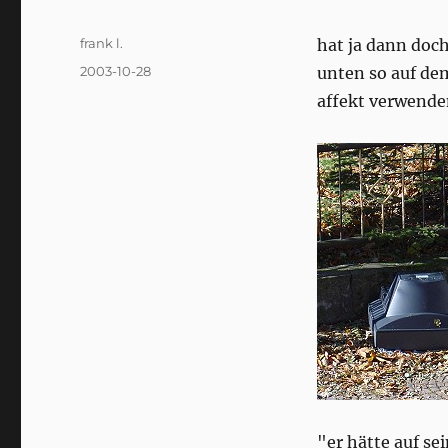
Author
frank l.
hat ja dann doch
Posted
2003-10-28
unten so auf dem
on
affekt verwenden
"er hätte auf se