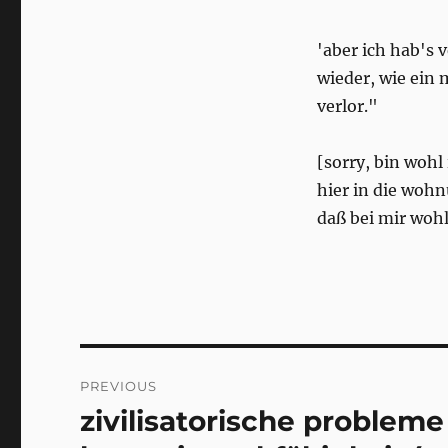
'aber ich hab's 
wieder, wie ein
verlor."
[sorry, bin wohl
hier in die wohn
daß bei mir wohl
Post
PREVIOUS
navigation
zivilisatorische probleme
Previous
post: