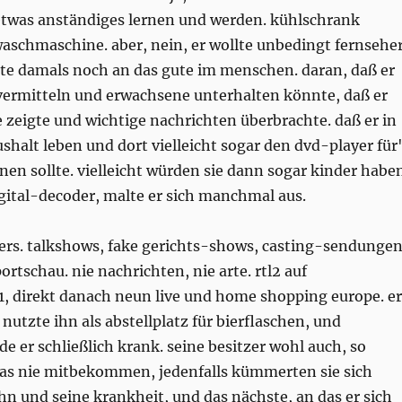
 etwas anständiges lernen und werden. kühlschrank
 waschmaschine. aber, nein, er wollte unbedingt fernsehe
bte damals noch an das gute im menschen. daran, daß er
vermitteln und erwachsene unterhalten könnte, daß er
zeigte und wichtige nachrichten überbrachte. daß er in
shalt leben und dort vielleicht sogar den dvd-player für
en sollte. vielleicht würden sie dann sogar kinder habe
igital-decoder, malte er sich manchmal aus.
ers. talkshows, fake gerichts-shows, casting-sendungen
ortschau. nie nachrichten, nie arte. rtl2 auf
, direkt danach neun live und home shopping europe. er
nutzte ihn als abstellplatz für bierflaschen, und
 er schließlich krank. seine besitzer wohl auch, so
das nie mitbekommen, jedenfalls kümmerten sie sich
n und seine krankheit, und das nächste, an das er sich