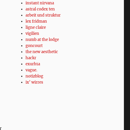
instant nirvana
astral codex ten
arbeit und struktur
lex fridman
ligne claire
vigilien
numb at the lodge
goncourt
the new aesthetic
hackr
exurb1a
vague.
notizblog
ix’ wirres
r