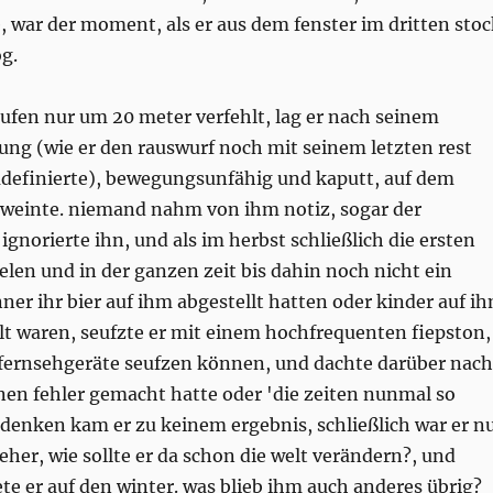
 war der moment, als er aus dem fenster im dritten stoc
og.
ufen nur um 20 meter verfehlt, lag er nach seinem
ung (wie er den rauswurf noch mit seinem letzten rest
umdefinierte), bewegungsunfähig und kaputt, auf dem
 weinte. niemand nahm von ihm notiz, sogar der
gnorierte ihn, und als im herbst schließlich die ersten
fielen und in der ganzen zeit bis dahin noch nicht ein
ner ihr bier auf ihm abgestellt hatten oder kinder auf i
 waren, seufzte er mit einem hochfrequenten fiepston,
 fernsehgeräte seufzen können, und dachte darüber nach
inen fehler gemacht hatte oder 'die zeiten nunmal so
denken kam er zu keinem ergebnis, schließlich war er n
seher, wie sollte er da schon die welt verändern?, und
ete er auf den winter. was blieb ihm auch anderes übrig?