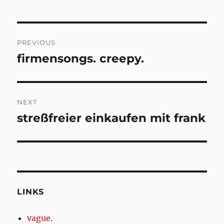
Post
PREVIOUS
navigation
firmensongs. creepy.
Previous
post:
NEXT
streßfreier einkaufen mit frank
Next
post:
LINKS
vague.