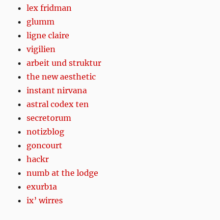
lex fridman
glumm
ligne claire
vigilien
arbeit und struktur
the new aesthetic
instant nirvana
astral codex ten
secretorum
notizblog
goncourt
hackr
numb at the lodge
exurb1a
ix’ wirres