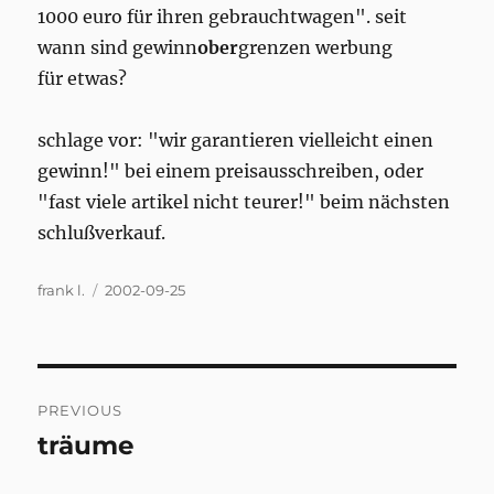
1000 euro für ihren gebrauchtwagen". seit
wann sind gewinn
ober
grenzen werbung
für etwas?
schlage vor: "wir garantieren vielleicht einen
gewinn!" bei einem preisausschreiben, oder
"fast viele artikel nicht teurer!" beim nächsten
schlußverkauf.
Author
Posted
frank l.
2002-09-25
on
Post
PREVIOUS
navigation
träume
Previous
post: