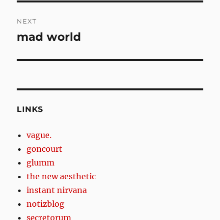
NEXT
mad world
Next
post:
LINKS
vague.
goncourt
glumm
the new aesthetic
instant nirvana
notizblog
secretorum