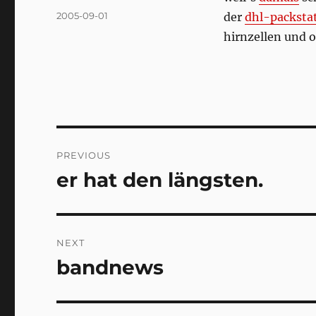
Posted
2005-09-01
der
dhl-packsta
on
hirnzellen und
Post
PREVIOUS
navigation
er hat den längsten.
Previous
post:
NEXT
bandnews
Next
post: