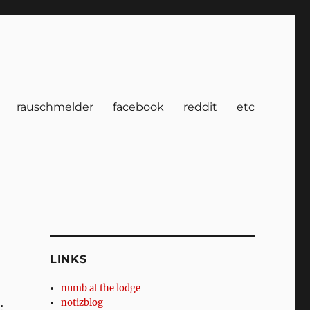
rauschmelder
facebook
reddit
etc
LINKS
numb at the lodge
notizblog
: