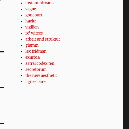
instant nirvana
vague.
goncourt
hackr
vigilien
ix’ wirres
arbeit und struktur
glumm
lex fridman
exurb1a
astral codex ten
secretorum
the new aesthetic
ligne claire