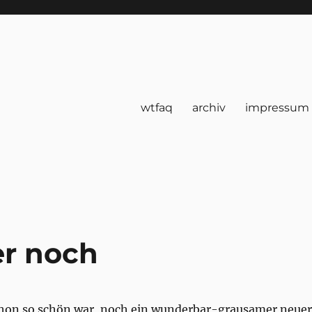
wtfaq
archiv
impressum
er noch
hon so schön war, noch ein wunderbar-grausamer neuer