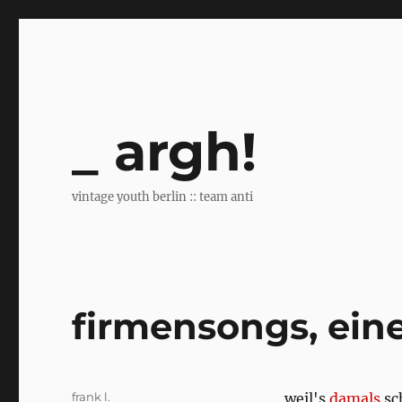
argh!
vintage youth berlin :: team anti
firmensongs, ein
Author
frank l.
weil's
damals
sc