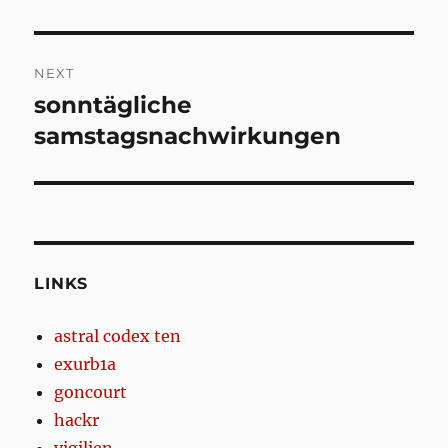
NEXT
sonntägliche
Next
post:
samstagsnachwirkungen
LINKS
astral codex ten
exurb1a
goncourt
hackr