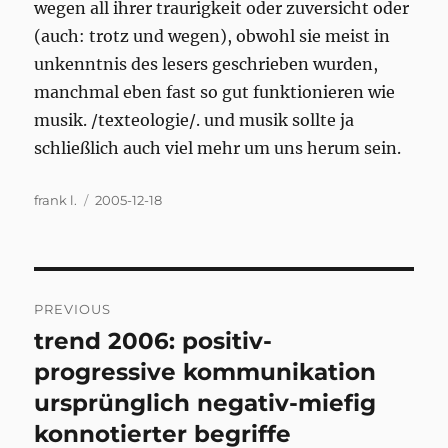
wegen all ihrer traurigkeit oder zuversicht oder
(auch: trotz und wegen), obwohl sie meist in
unkenntnis des lesers geschrieben wurden,
manchmal eben fast so gut funktionieren wie
musik. /texteologie/. und musik sollte ja
schließlich auch viel mehr um uns herum sein.
Author
Posted
frank l.
2005-12-18
on
Post
PREVIOUS
navigation
trend 2006: positiv-
Previous
post:
progressive kommunikation
ursprünglich negativ-miefig
konnotierter begriffe