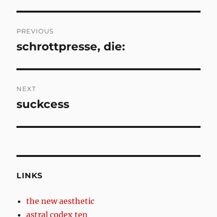
Post
PREVIOUS
navigation
schrottpresse, die:
Previous
post:
NEXT
suckcess
Next
post:
LINKS
the new aesthetic
astral codex ten