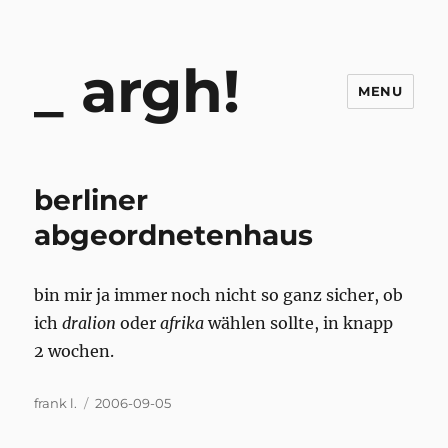
argh!
MENU
berliner
abgeordnetenhaus
bin mir ja immer noch nicht so ganz sicher, ob
ich
dralion
oder
afrika
wählen sollte, in knapp
2 wochen.
Author
Posted
frank l.
2006-09-05
on