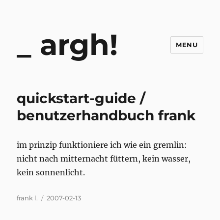
argh!
MENU
quickstart-guide /
benutzerhandbuch frank
im prinzip funktioniere ich wie ein gremlin:
nicht nach mitternacht füttern, kein wasser,
kein sonnenlicht.
Author
Posted
frank l.
2007-02-13
on