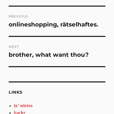
Post
PREVIOUS
navigation
onlineshopping, rätselhaftes.
Previous
post:
NEXT
brother, what want thou?
Next
post:
LINKS
ix’ wirres
hackr