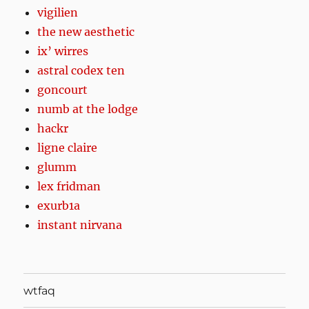
vigilien
the new aesthetic
ix’ wirres
astral codex ten
goncourt
numb at the lodge
hackr
ligne claire
glumm
lex fridman
exurb1a
instant nirvana
wtfaq