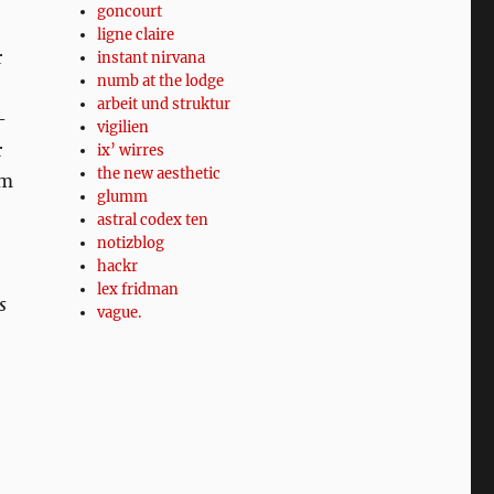
goncourt
ligne claire
r
instant nirvana
numb at the lodge
arbeit und struktur
-
vigilien
r
ix’ wirres
the new aesthetic
em
glumm
astral codex ten
notizblog
hackr
lex fridman
s
vague.