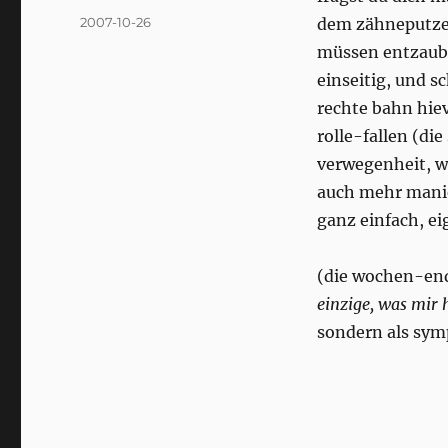
Posted
2007-10-26
dem zähneputzen
on
müssen entzaube
einseitig, und sc
rechte bahn hie
rolle-fallen (di
verwegenheit, w
auch mehr manie,
ganz einfach, ei
(die wochen-end
einzige, was mir 
sondern als sym