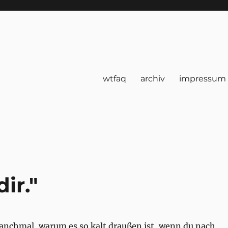
wtfaq
archiv
impressum
ir."
manchmal, warum es so kalt draußen ist, wenn du nach