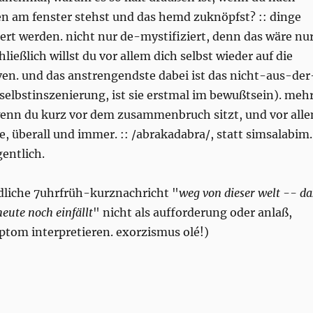
 am fenster stehst und das hemd zuknöpfst? :: dinge
rt werden. nicht nur de-mystifiziert, denn das wäre nu
hließlich willst du vor allem dich selbst wieder auf die
ven. und das anstrengendste dabei ist das nicht-aus-der
e selbstinszenierung, ist sie erstmal im bewußtsein). meh
enn du kurz vor dem zusammenbruch sitzt, und vor all
 überall und immer. :: /abrakadabra/, statt simsalabim.
gentlich.
liche 7uhrfrüh-kurznachricht "
weg von dieser welt -- da
heute noch einfällt
" nicht als aufforderung oder anlaß,
ptom interpretieren. exorzismus olé!)