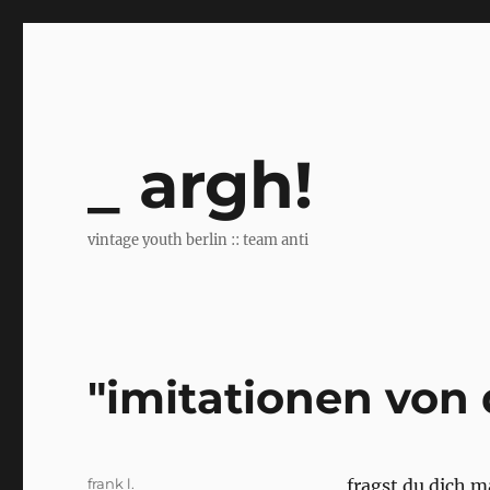
argh!
vintage youth berlin :: team anti
"imitationen von d
Author
frank l.
fragst du dich 