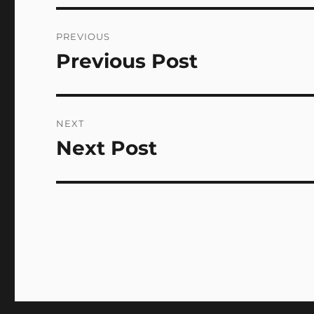
Post
PREVIOUS
navigation
Previous Post
Previous
post:
NEXT
Next Post
Next
post: