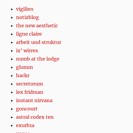
vigilien
notizblog
the new aesthetic
ligne claire
arbeit und struktur
ix’ wirres
numb at the lodge
glumm
hackr
secretorum
lex fridman
instant nirvana
goncourt
astral codex ten
exurb1a