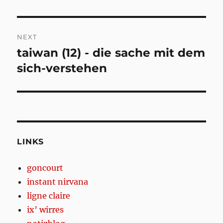
NEXT
taiwan (12) - die sache mit dem
Next
post:
sich-verstehen
LINKS
goncourt
instant nirvana
ligne claire
ix’ wirres