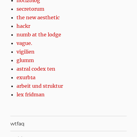
notizblog
secretorum
the new aesthetic
hackr
numb at the lodge
vague.
vigilien
glumm
astral codex ten
exurb1a
arbeit und struktur
lex fridman
wtfaq