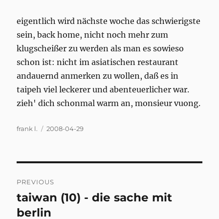
eigentlich wird nächste woche das schwierigste
sein, back home, nicht noch mehr zum
klugscheißer zu werden als man es sowieso
schon ist: nicht im asiatischen restaurant
andauernd anmerken zu wollen, daß es in
taipeh viel leckerer und abenteuerlicher war.
zieh' dich schonmal warm an, monsieur vuong.
Author
Posted
frank l.
2008-04-29
on
Post
PREVIOUS
navigation
taiwan (10) - die sache mit
Previous
post:
berlin