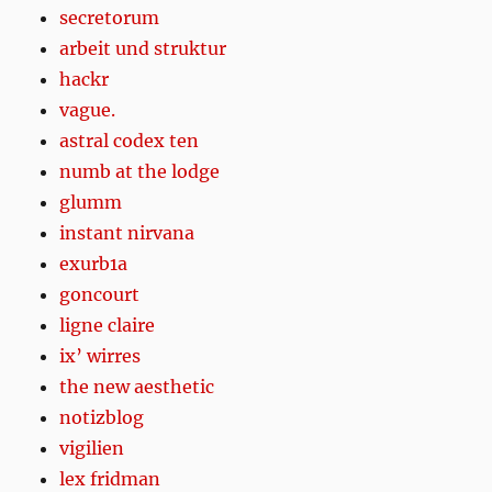
secretorum
arbeit und struktur
hackr
vague.
astral codex ten
numb at the lodge
glumm
instant nirvana
exurb1a
goncourt
ligne claire
ix’ wirres
the new aesthetic
notizblog
vigilien
lex fridman