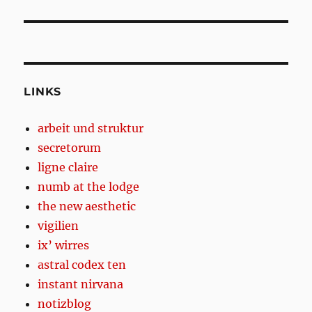
post:
LINKS
arbeit und struktur
secretorum
ligne claire
numb at the lodge
the new aesthetic
vigilien
ix’ wirres
astral codex ten
instant nirvana
notizblog