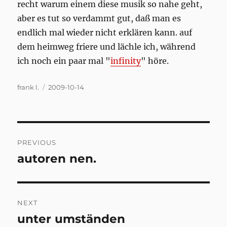
recht warum einem diese musik so nahe geht,
aber es tut so verdammt gut, daß man es
endlich mal wieder nicht erklären kann. auf
dem heimweg friere und lächle ich, während
ich noch ein paar mal "
infinity
" höre.
Author
Posted
frank l.
2009-10-14
on
Post
PREVIOUS
navigation
autoren nen.
Previous
post:
NEXT
unter umständen
Next