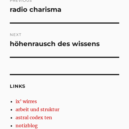
PREVIOUS
navigation
radio charisma
Previous
post:
NEXT
höhenrausch des wissens
Next
post:
LINKS
ix’ wirres
arbeit und struktur
astral codex ten
notizblog