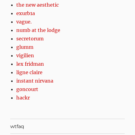
the new aesthetic
exurb1a
vague.
numb at the lodge
secretorum
glumm
vigilien
lex fridman
ligne claire
instant nirvana
goncourt
hackr
wtfaq