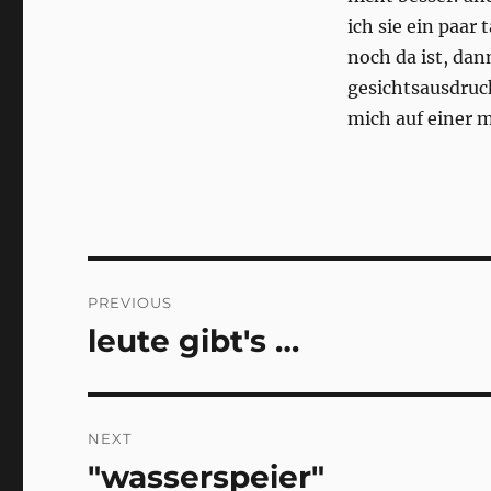
ich sie ein paar
noch da ist, dan
gesichtsausdruc
mich auf einer 
Post
PREVIOUS
navigation
leute gibt's …
Previous
post:
NEXT
"wasserspeier"
Next