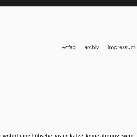
wtfaq
archiv
impressum
aße wohnt eine hübsche, graue katze. keine ahnung, wem