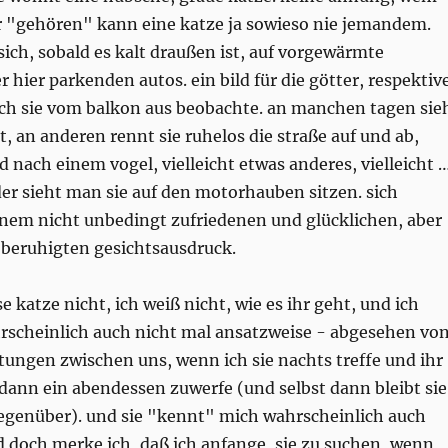
er "gehören" kann eine katze ja sowieso nie jemandem.
 sich, sobald es kalt draußen ist, auf vorgewärmte
hier parkenden autos. ein bild für die götter, respektiv
ich sie vom balkon aus beobachte. an manchen tagen sie
t, an anderen rennt sie ruhelos die straße auf und ab,
gd nach einem vogel, vielleicht etwas anderes, vielleicht 
er sieht man sie auf den motorhauben sitzen. sich
inem nicht unbedingt zufriedenen und glücklichen, aber
beruhigten gesichtsausdruck.
e katze nicht, ich weiß nicht, wie es ihr geht, und ich
hrscheinlich auch nicht mal ansatzweise - abgesehen vo
tungen zwischen uns, wenn ich sie nachts treffe und ihr
dann ein abendessen zuwerfe (und selbst dann bleibt sie
 gegenüber). und sie "kennt" mich wahrscheinlich auch
d doch merke ich, daß ich anfange, sie zu suchen, wenn