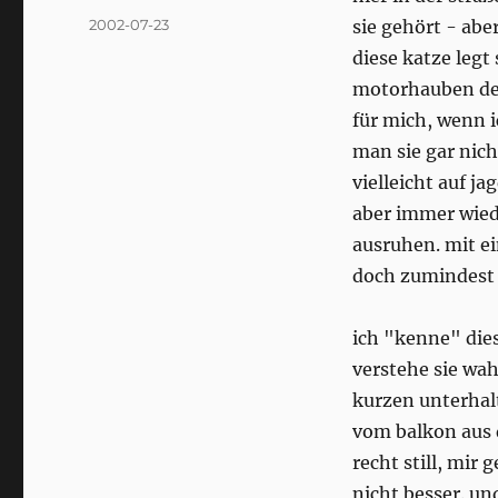
Posted
2002-07-23
sie gehört - ab
on
diese katze legt
motorhauben der 
für mich, wenn 
man sie gar nich
vielleicht auf ja
aber immer wied
ausruhen. mit e
doch zumindest 
ich "kenne" dies
verstehe sie wa
kurzen unterhal
vom balkon aus 
recht still, mir
nicht besser. un