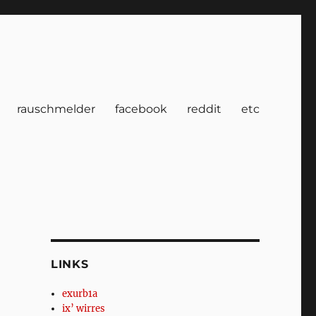
rauschmelder
facebook
reddit
etc
LINKS
exurb1a
ix’ wirres