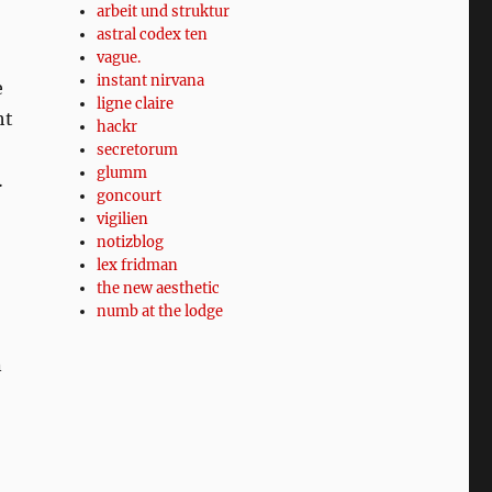
arbeit und struktur
astral codex ten
vague.
instant nirvana
e
ligne claire
ht
hackr
secretorum
glumm
…
goncourt
vigilien
notizblog
lex fridman
the new aesthetic
numb at the lodge
n