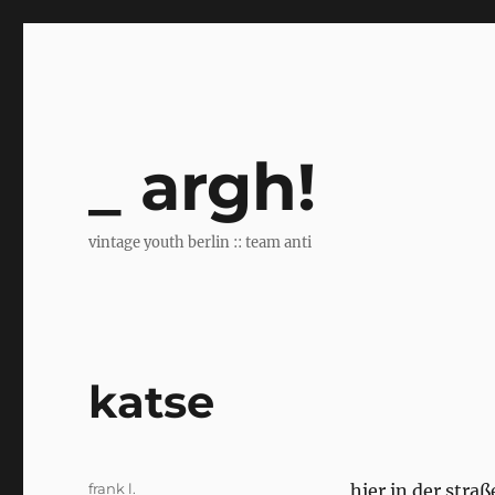
argh!
vintage youth berlin :: team anti
katse
Author
frank l.
hier in der str