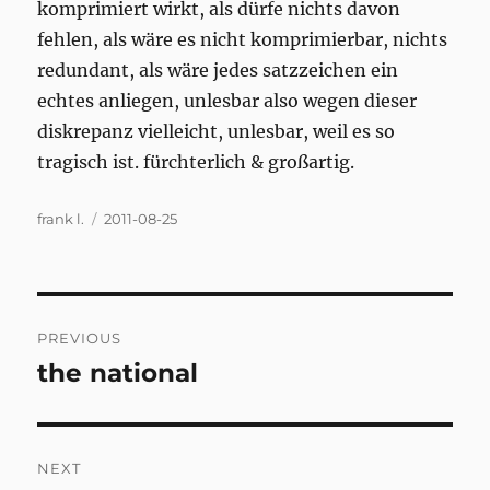
komprimiert wirkt, als dürfe nichts davon
fehlen, als wäre es nicht komprimierbar, nichts
redundant, als wäre jedes satzzeichen ein
echtes anliegen, unlesbar also wegen dieser
diskrepanz vielleicht, unlesbar, weil es so
tragisch ist. fürchterlich & großartig.
Author
Posted
frank l.
2011-08-25
on
Post
PREVIOUS
navigation
the national
Previous
post:
NEXT