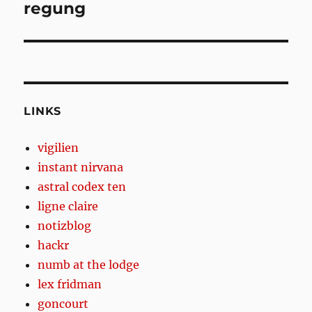
regung
Next
post:
LINKS
vigilien
instant nirvana
astral codex ten
ligne claire
notizblog
hackr
numb at the lodge
lex fridman
goncourt