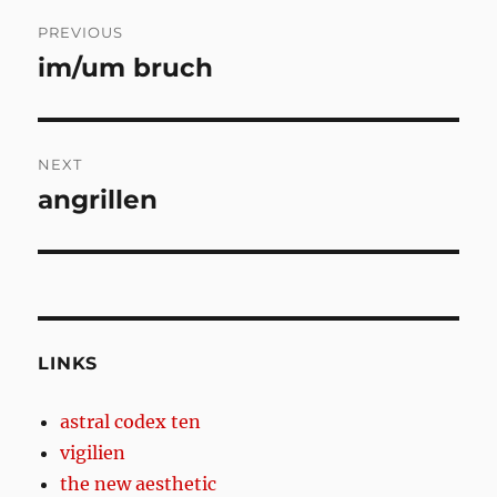
Post
PREVIOUS
navigation
im/um bruch
Previous
post:
NEXT
angrillen
Next
post:
LINKS
astral codex ten
vigilien
the new aesthetic