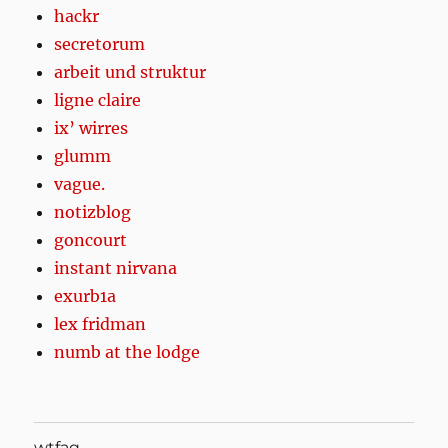
hackr
secretorum
arbeit und struktur
ligne claire
ix’ wirres
glumm
vague.
notizblog
goncourt
instant nirvana
exurb1a
lex fridman
numb at the lodge
wtfaq