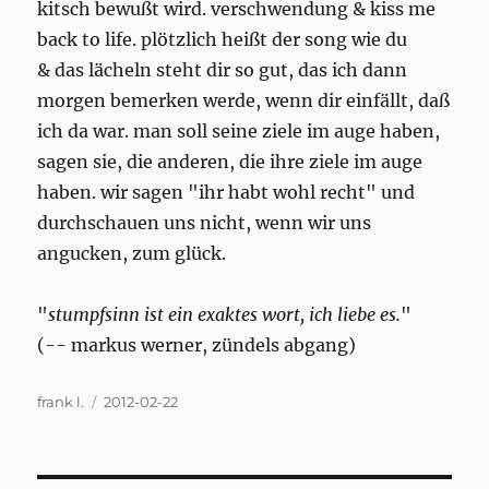
kitsch bewußt wird. verschwendung & kiss me
back to life. plötzlich heißt der song wie du
& das lächeln steht dir so gut, das ich dann
morgen bemerken werde, wenn dir einfällt, daß
ich da war. man soll seine ziele im auge haben,
sagen sie, die anderen, die ihre ziele im auge
haben. wir sagen "ihr habt wohl recht" und
durchschauen uns nicht, wenn wir uns
angucken, zum glück.
"
stumpfsinn ist ein exaktes wort, ich liebe es.
"
(-- markus werner, zündels abgang)
Author
Posted
frank l.
2012-02-22
on