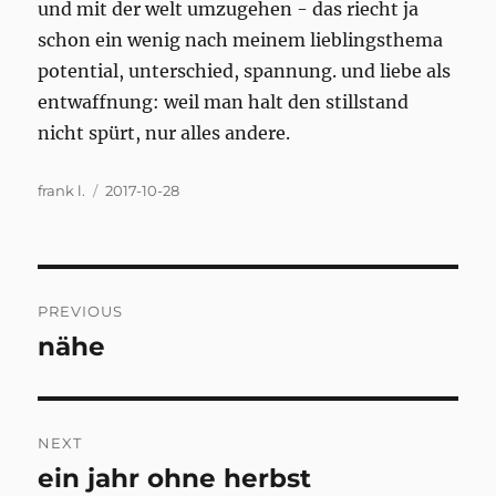
und mit der welt umzugehen - das riecht ja
schon ein wenig nach meinem lieblingsthema
potential, unterschied, spannung. und liebe als
entwaffnung: weil man halt den stillstand
nicht spürt, nur alles andere.
Author
Posted
frank l.
2017-10-28
on
Post
PREVIOUS
navigation
nähe
Previous
post:
NEXT
ein jahr ohne herbst
Next