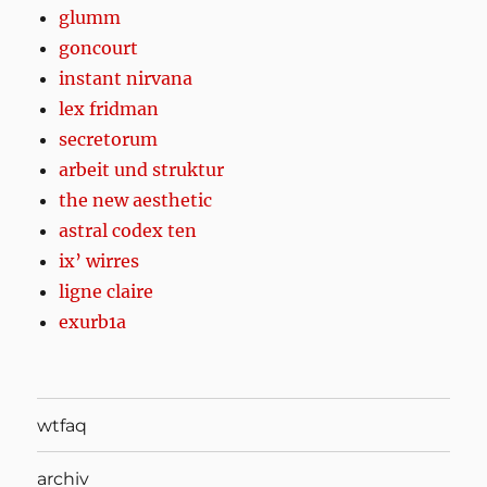
glumm
goncourt
instant nirvana
lex fridman
secretorum
arbeit und struktur
the new aesthetic
astral codex ten
ix’ wirres
ligne claire
exurb1a
wtfaq
archiv