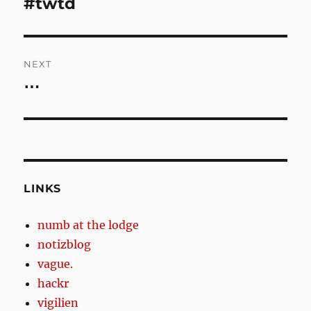
#twtd
Previous
post:
NEXT
⋯
Next
post:
LINKS
numb at the lodge
notizblog
vague.
hackr
vigilien