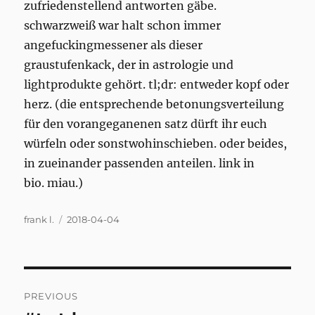
zufriedenstellend antworten gäbe.
schwarzweiß war halt schon immer
angefuckingmessener als dieser
graustufenkack, der in astrologie und
lightprodukte gehört. tl;dr: entweder kopf oder
herz. (die entsprechende betonungsverteilung
für den vorangeganenen satz dürft ihr euch
würfeln oder sonstwohinschieben. oder beides,
in zueinander passenden anteilen. link in
bio. miau.)
Author
Posted
frank l.
2018-04-04
on
Post
PREVIOUS
navigation