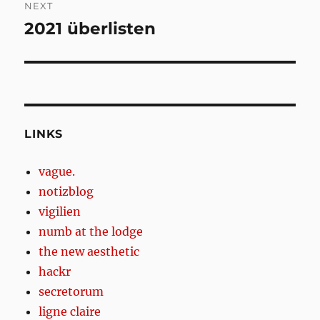
NEXT
2021 überlisten
Next
post:
LINKS
vague.
notizblog
vigilien
numb at the lodge
the new aesthetic
hackr
secretorum
ligne claire