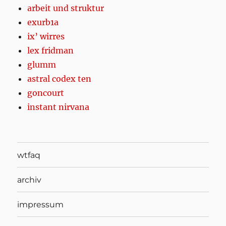
arbeit und struktur
exurb1a
ix’ wirres
lex fridman
glumm
astral codex ten
goncourt
instant nirvana
wtfaq
archiv
impressum