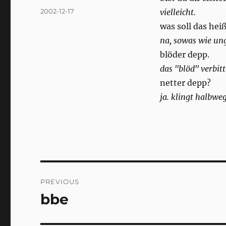
Posted
2002-12-17
vielleicht.
on
was soll das heiß
na, sowas wie un
blöder depp.
das "blöd" verbit
netter depp?
ja. klingt halbweg
Post
PREVIOUS
navigation
bbe
Previous
post: