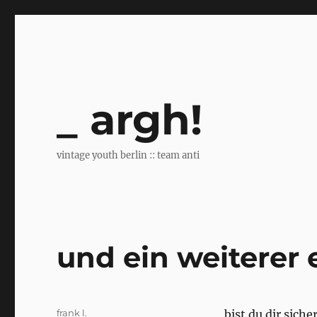
argh!
vintage youth berlin :: team anti
und ein weiterer e
Author
frank l.
bist du dir siche