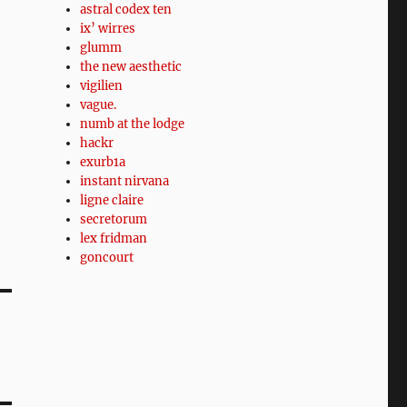
astral codex ten
ix’ wirres
glumm
the new aesthetic
vigilien
vague.
numb at the lodge
hackr
exurb1a
instant nirvana
ligne claire
secretorum
lex fridman
goncourt