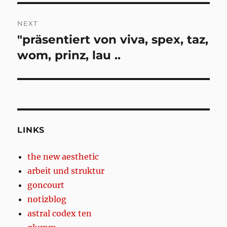
NEXT
"präsentiert von viva, spex, taz,
Next
post:
wom, prinz, lau ..
LINKS
the new aesthetic
arbeit und struktur
goncourt
notizblog
astral codex ten