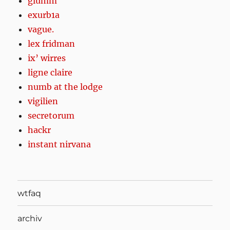
glumm
exurb1a
vague.
lex fridman
ix’ wirres
ligne claire
numb at the lodge
vigilien
secretorum
hackr
instant nirvana
wtfaq
archiv