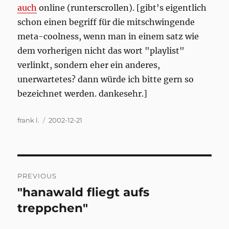
auch
online (runterscrollen). [gibt's eigentlich
schon einen begriff für die mitschwingende
meta-coolness, wenn man in einem satz wie
dem vorherigen nicht das wort "playlist"
verlinkt, sondern eher ein anderes,
unerwartetes? dann würde ich bitte gern so
bezeichnet werden. dankesehr.]
Author
Posted
frank l.
2002-12-21
on
Post
PREVIOUS
navigation
"hanawald fliegt aufs
Previous
post:
treppchen"