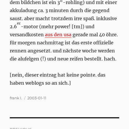
dem bildchen ist ein 3"-rohling) und mit einer
akkuladung ca. 3 minuten durch die gegend
saust. aber macht trotzdem irre spaß. inklusive
er
2.6
-motor (mehr power! [tm]) und
versandkosten
aus den usa
gerade mal 40 öhre.
für morgen nachmittag ist das erste offizielle
rennen angesetzt. und nächste woche werden
die alufelgen (!) und neue reifen bestellt. hach.
[nein, dieser eintrag hat keine pointe. das
haben weblogs so an sich.]
Author
Posted
frank l.
2003-01-11
on
Post