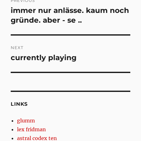
PREVIOUS
navigation
immer nur anlässe. kaum noch
Previous
post:
gründe. aber - se ..
NEXT
currently playing
Next
post:
LINKS
glumm
lex fridman
astral codex ten