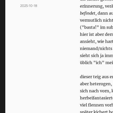
Posted
2025-10-18
erinnerung, ver
on
befindet
, dann a
vermutlich nicht
("basta!" im sub
hier ist aber de
ansieht, wie har
niemand/nichts e
sieht sich ja im
üblich "ich" mei
dieser teig aus
aber heterogen, 
sich nach vorn, 
herbeifantasiert
viel flennen vor
später kichert 