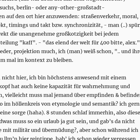
suchs, berlin- oder any-other-großstadt-
en auf den ort hier anzuwenden: straßenverkehr, moral,
kt, timings und takt bzw. synchronizität, - man (..) spür
direkt die unangenehme großkotzigkeit bei jedem
eilung "kaff". - "das elend der welt für 400 bitte, alex."
eder, projektion much, ich (man) weiß schon, ".. und ihr
 mal im kontext zu bleiben.
h nicht hier, ich bin höchstens anwesend mit einem
 kopf hat auch keine kapazität für wahrnehmung und
m, vielleicht muss mal jemand über empfinden & befind
o im höllenkreis von etymologie und semantik? ich gern
keine sorge (haha). 8 stunden schlaf immerhin, also dies
dwas muss so ein urlaub ja gut sein, und gab’s da nicht
 mit militär und übermüdung?, aber schon während ich
zu llm’n hier reintippe, hab’ ich schon wieder vergessen