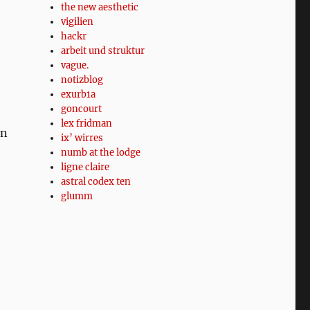
the new aesthetic
vigilien
hackr
arbeit und struktur
vague.
notizblog
exurb1a
goncourt
lex fridman
an
ix’ wirres
numb at the lodge
ligne claire
astral codex ten
glumm