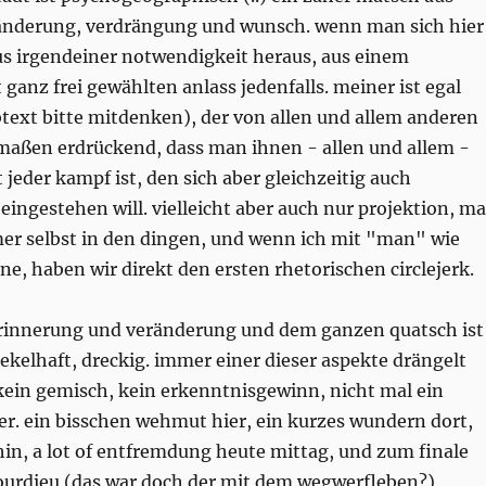
änderung, verdrängung und wunsch. wenn man sich hier
us irgendeiner notwendigkeit heraus, aus einem
 ganz frei gewählten anlass jedenfalls. meiner ist egal
text bitte mitdenken), der von allen und allem anderen
rmaßen erdrückend, dass man ihnen - allen und allem -
t jeder kampf ist, den sich aber gleichzeitig auch
ingestehen will. vielleicht aber auch nur projektion, m
mer selbst in den dingen, und wenn ich mit "man" wie
ne, haben wir direkt den ersten rhetorischen circlejerk.
 erinnerung und veränderung und dem ganzen quatsch ist
ekelhaft, dreckig. immer einer dieser aspekte drängelt
kein gemisch, kein erkenntnisgewinn, nicht mal ein
er. ein bisschen wehmut hier, ein kurzes wundern dort,
hin, a lot of entfremdung heute mittag, und zum finale
bourdieu (das war doch der mit dem wegwerfleben?)