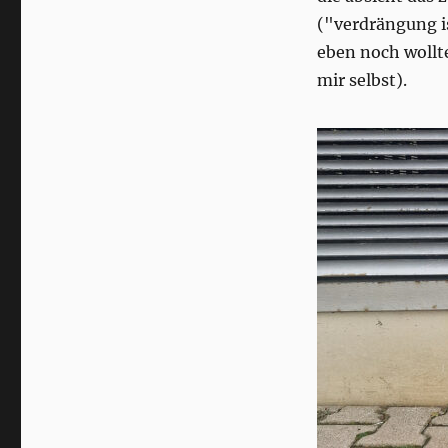
("verdrängung i
eben noch wollte
mir selbst).