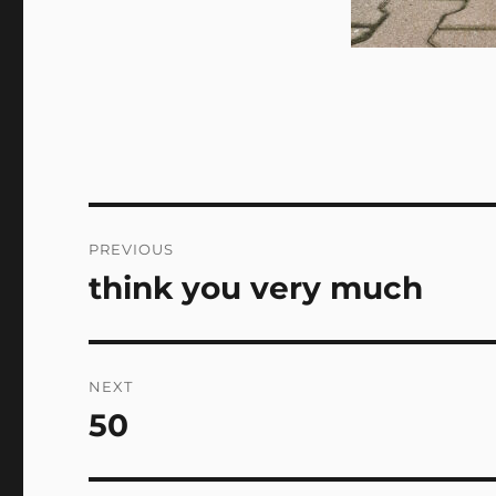
Post
PREVIOUS
navigation
think you very much
Previous
post:
NEXT
50
Next
post: