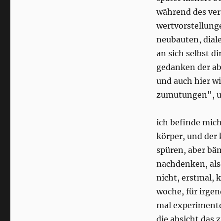
während des ver
wertvorstellung
neubauten, diale
an sich selbst 
gedanken der abt
und auch hier wi
zumutungen", um
ich befinde mic
körper, und der
spüren, aber bä
nachdenken, als
nicht, erstmal, 
woche, für irgen
mal experimente
die absicht das 