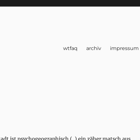
wtfaq
archiv
impressum
tadt ist psychogeographisch (..) ein zäher matsch aus