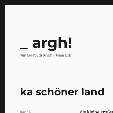
argh!
vintage youth berlin :: team anti
ka schöner land
Author
frank l.
die kleine großs