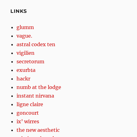
LINKS
glumm
vague.
astral codex ten
vigilien
secretorum
exurb1a
hackr
numb at the lodge
instant nirvana
ligne claire
goncourt
ix’ wirres
the new aesthetic