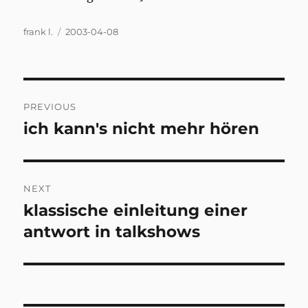
Author
Posted
frank l.
2003-04-08
on
Post
PREVIOUS
navigation
ich kann's nicht mehr hören
Previous
post:
NEXT
klassische einleitung einer
Next
post:
antwort in talkshows