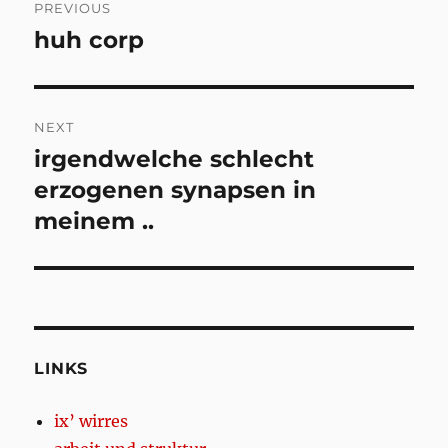
PREVIOUS
navigation
huh corp
Previous
post:
NEXT
irgendwelche schlecht
Next
post:
erzogenen synapsen in
meinem ..
LINKS
ix’ wirres