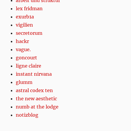
arbeit und struktur
lex fridman
exurb1a
vigilien
secretorum
hackr
vague.
goncourt
ligne claire
instant nirvana
glumm
astral codex ten
the new aesthetic
numb at the lodge
notizblog