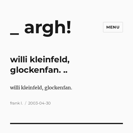
argh!
MENU
willi kleinfeld,
glockenfan. ..
willi kleinfeld, glockenfan.
Author
Posted
frank l.
2003-04-30
on
Post