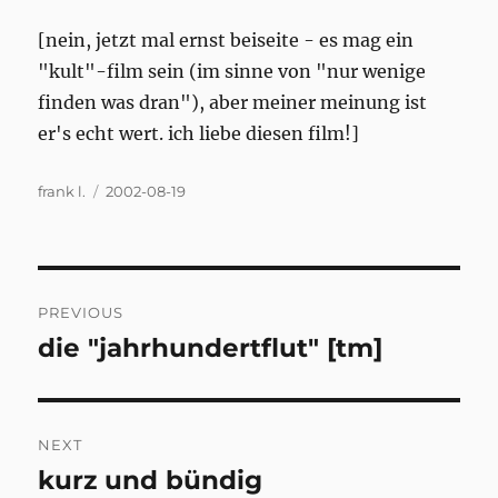
[nein, jetzt mal ernst beiseite - es mag ein
"kult"-film sein (im sinne von "nur wenige
finden was dran"), aber meiner meinung ist
er's echt wert. ich liebe diesen film!]
Author
Posted
frank l.
2002-08-19
on
Post
PREVIOUS
navigation
die "jahrhundertflut" [tm]
Previous
post:
NEXT
kurz und bündig
Next