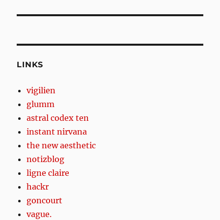
post:
LINKS
vigilien
glumm
astral codex ten
instant nirvana
the new aesthetic
notizblog
ligne claire
hackr
goncourt
vague.