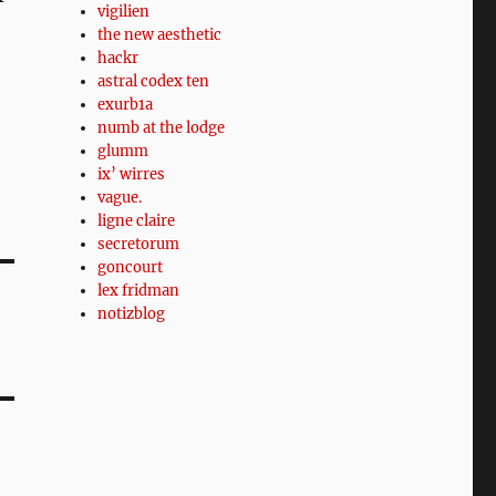
vigilien
the new aesthetic
hackr
astral codex ten
exurb1a
numb at the lodge
glumm
ix’ wirres
vague.
ligne claire
secretorum
goncourt
lex fridman
notizblog