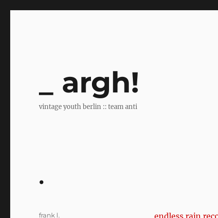
argh!
vintage youth berlin :: team anti
.
Author
frank l.
endless rain rec