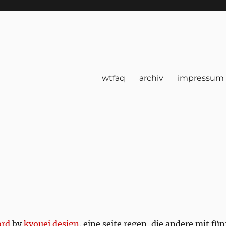
wtfaq
archiv
impressum
ord
by
kyouei design
. eine seite regen, die andere mit fün