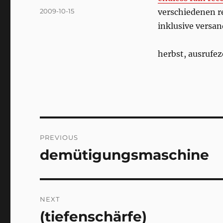
Posted
2009-10-15
verschiedenen r
on
inklusive versan
herbst, ausrufez
Post
PREVIOUS
navigation
demütigungsmaschine
Previous
post:
NEXT
(tiefenschärfe)
Next