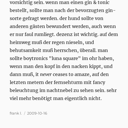
vorsichtig sein. wenn man einen gin & tonic
bestellt, sollte man nach der bevorzugten gin-
sorte gefragt werden. der hund sollte von
anderen gästen bewundert werden, auch wenn
er nur faul rumliegt. dezenz ist wichtig. auf dem
heimweg muß der regen nieseln, und
behutsamkeit muß herrschen, überall. man
sollte boytronics "luna square" im ohr haben,
wenn man den kopf in den nacken kippt, und
dann muß, it
never
ceases to amaze, auf den
letzten metern der fernsehturm mit fancy
beleuchtung im nachtnebel zu sehen sein. sehr
viel mehr benötigt man eigentlich nicht.
Author
Posted
frank l.
2009-10-16
on