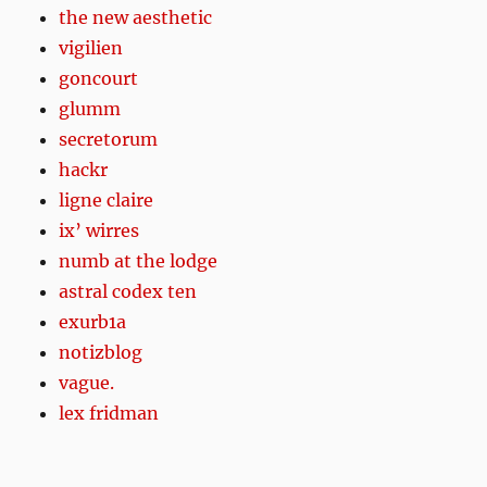
the new aesthetic
vigilien
goncourt
glumm
secretorum
hackr
ligne claire
ix’ wirres
numb at the lodge
astral codex ten
exurb1a
notizblog
vague.
lex fridman