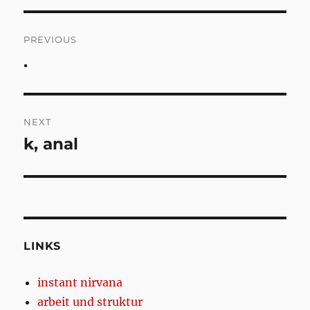
Post
PREVIOUS
navigation
.
Previous
post:
NEXT
k, anal
Next
post:
LINKS
instant nirvana
arbeit und struktur